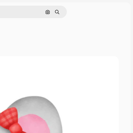
Buscar por imagen
Buscar