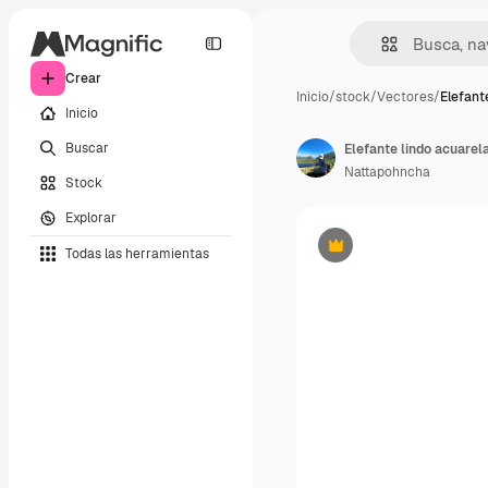
Crear
Inicio
/
stock
/
Vectores
/
Elefant
Inicio
Buscar
Elefante lindo acuarel
Nattapohncha
Stock
Explorar
Todas las herramientas
Premium