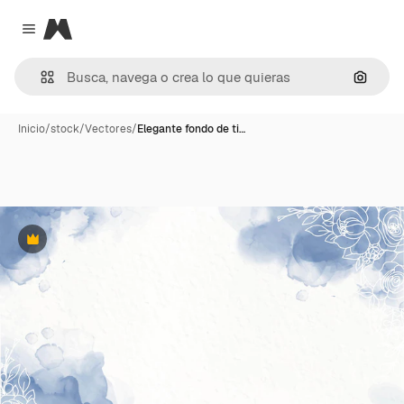
Magnific
Close menu
Buscar
Inicio
/
stock
/
Vectores
/
Elegante fondo de ti…
Premium