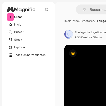
Crear
Inicio
/
stock
/
Vectores
/
El eleg
Inicio
Buscar
El elegante logotipo d
AGG Creative Studio
Stock
Explorar
Todas las herramientas
Premium