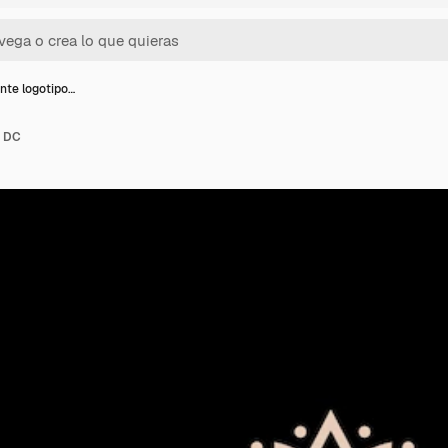
ante logotipo…
e DC