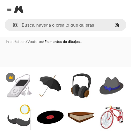
Magnific
Close menu
Buscar
Inicio
/
stock
/
Vectores
/
Elementos de dibujos…
Premium