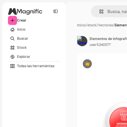
Crear
Inicio
/
stock
/
Vectores
/
Element
Inicio
Buscar
Elementos de infografí
user5240577
Stock
Explorar
Todas las herramientas
Premium