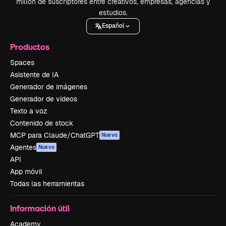
millón de suscriptores entre creativos, empresas, agencias y
estudios.
Español
Productos
Spaces
Asistente de IA
Generador de imágenes
Generador de vídeos
Texto a voz
Contenido de stock
MCP para Claude/ChatGPT
Nuevo
Agentes
Nuevo
API
App móvil
Todas las herramientas
Información útil
Academy