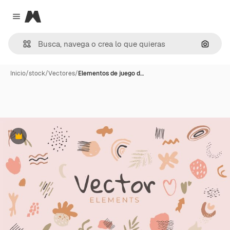
Magnific
Close menu
Buscar
Inicio
/
stock
/
Vectores
/
Elementos de juego d…
Premium