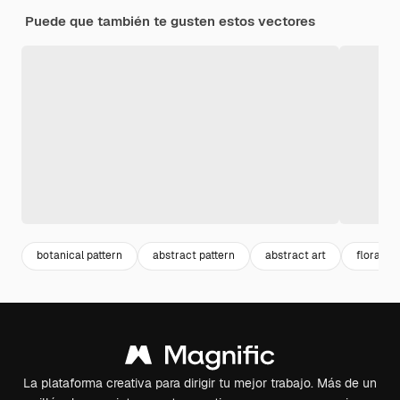
Puede que también te gusten estos vectores
botanical pattern
abstract pattern
abstract art
floral pa
La plataforma creativa para dirigir tu mejor trabajo. Más de un