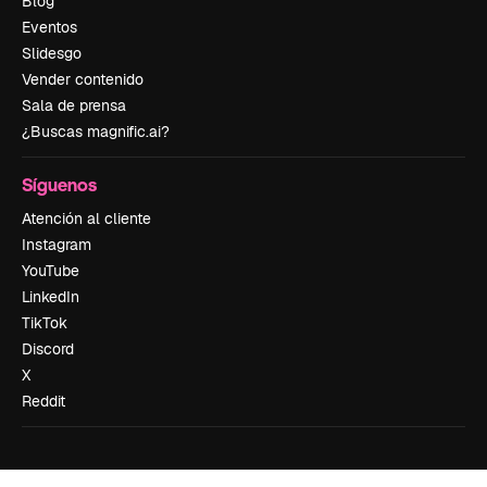
Blog
Eventos
Slidesgo
Vender contenido
Sala de prensa
¿Buscas magnific.ai?
Síguenos
Atención al cliente
Instagram
YouTube
LinkedIn
TikTok
Discord
X
Reddit
Copyright © 2010-
2026
Freepik Company S.L.U.
Todos los derechos