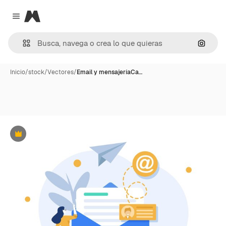
Magnific
Close menu
Buscar
Inicio
/
stock
/
Vectores
/
Email y mensajeríaCa…
Premium