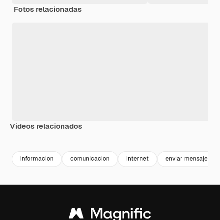
Fotos relacionadas
Vídeos relacionados
Premium
Premium
Generado por IA
Premium
Premium
informacion
comunicacion
internet
enviar mensaje