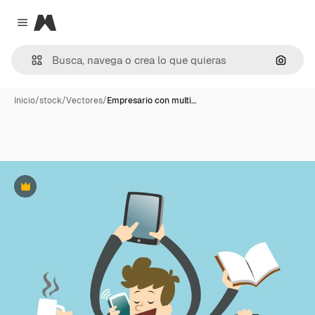
Magnific
Close menu
Buscar
Inicio
/
stock
/
Vectores
/
Empresario con multi…
Premium