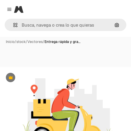
Magnific
Close menu
Buscar
Inicio
/
stock
/
Vectores
/
Entrega rápida y gra…
Premium