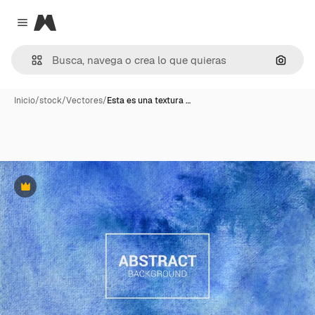
Magnific
Close menu
Buscar
Inicio
/
stock
/
Vectores
/
Esta es una textura …
Premium