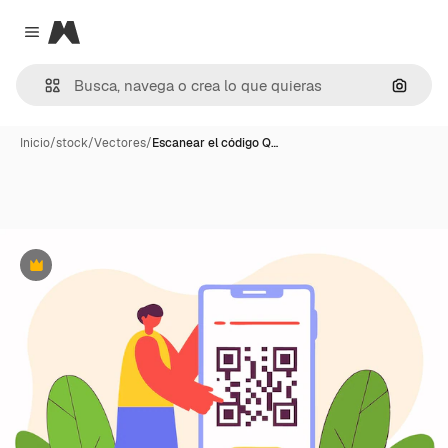
Magnific
Close menu
Buscar
Inicio
/
stock
/
Vectores
/
Escanear el código Q…
Premium