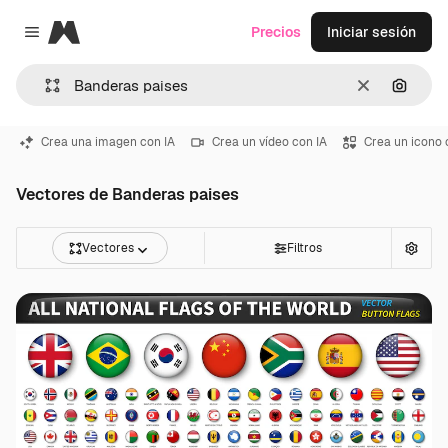
Magnific
Precios
Iniciar sesión
Close menu
Borrar
Buscar
Crea una imagen con IA
Crea un vídeo con IA
Crea un icono 
Vectores de Banderas paises
Vectores
Filtros