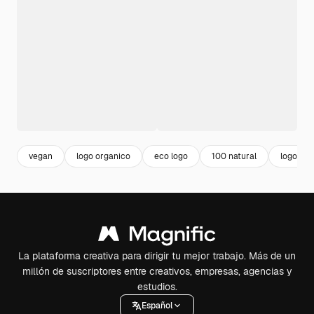
vegan
logo organico
eco logo
100 natural
logo nat
La plataforma creativa para dirigir tu mejor trabajo. Más de un
millón de suscriptores entre creativos, empresas, agencias y
estudios.
Español