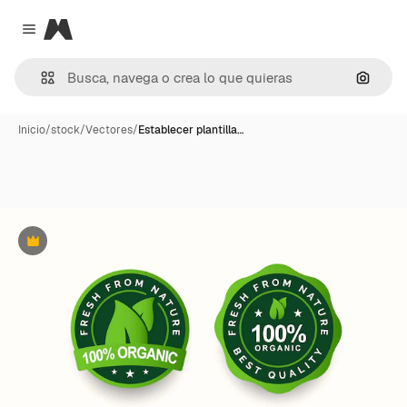
Magnific
Close menu
Buscar
Inicio
/
stock
/
Vectores
/
Establecer plantilla…
Premium