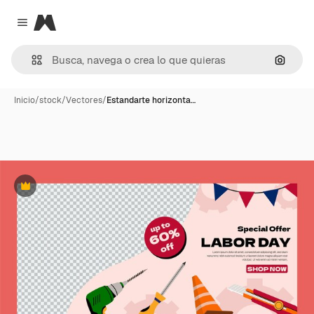
Magnific
Close menu
Buscar
Inicio
/
stock
/
Vectores
/
Estandarte horizonta…
Premium