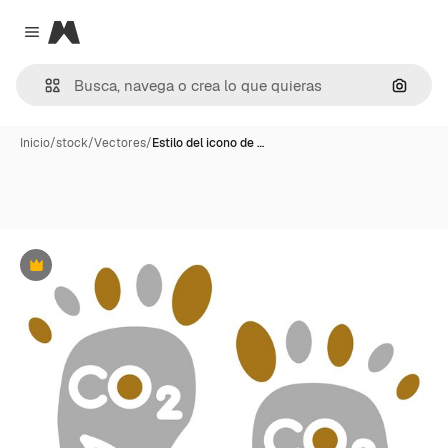
Magnific
Close menu
Buscar
Inicio
/
stock
/
Vectores
/
Estilo del icono de …
Premium