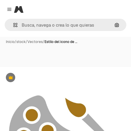
Magnific
Close menu
Buscar
Inicio
/
stock
/
Vectores
/
Estilo del icono de …
Premium