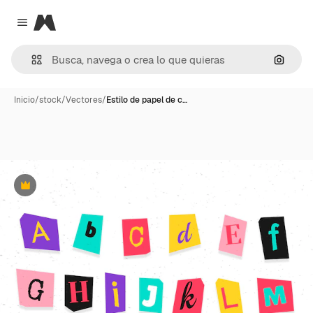
Magnific
Close menu
Buscar
Inicio
/
stock
/
Vectores
/
Estilo de papel de c…
Premium