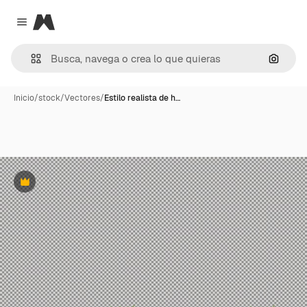
Magnific
Close menu
Buscar
Inicio
/
stock
/
Vectores
/
Estilo realista de h…
Premium