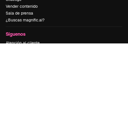
Vender contenido
Sala de prensa
¿Buscas magnific.ai?
Síguenos
Atención al cliente
Instagram
YouTube
LinkedIn
TikTok
Discord
X
Reddit
Copyright © 2010-
2026
Freepik Company S.L.U.
Todos los derechos
reservados
.