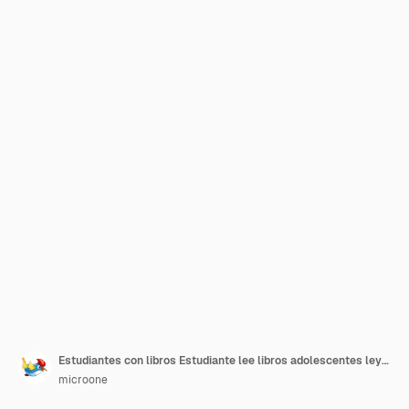
Estudiantes con libros Estudiante lee libros adolescentes leyendo Sonrisa adolescentes con libros de texto aislados usuarios casuales de la biblioteca completan la colección de imágenes prediseñadas vectoriales
microone