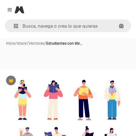
Magnific
Close menu
Buscar
Inicio
/
stock
/
Vectores
/
Estudiantes con libr…
Premium