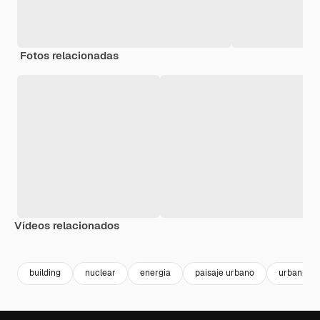
Fotos relacionadas
Vídeos relacionados
Premium
Premium
Premium
Premium
building
nuclear
energia
paisaje urbano
urbanism