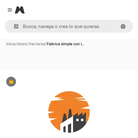
Magnific
Close menu
Buscar
Inicio
/
stock
/
Vectores
/
Fábrica simple con i…
Premium