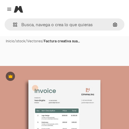
Magnific
Close menu
Buscar
Inicio
/
stock
/
Vectores
/
Factura creativa sua…
Premium