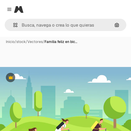
Magnific
Close menu
Buscar
Inicio
/
stock
/
Vectores
/
Familia feliz en bic…
Premium