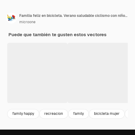
Familia feliz en bicicleta. Verano saludable ciclismo con niños en el parque. Las personas activas andan en bicicleta. Estilo de vida deportivo
microone
Puede que también te gusten estos vectores
family happy
recreacion
family
bicicleta mujer
fam