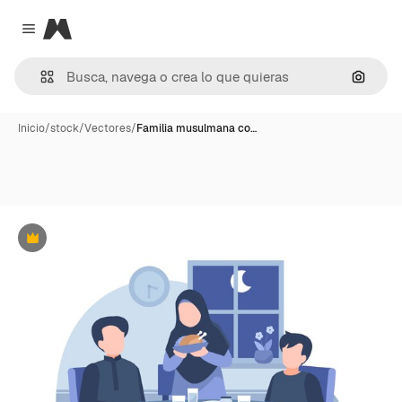
Magnific
Close menu
Buscar
Inicio
/
stock
/
Vectores
/
Familia musulmana co…
Premium