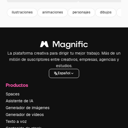
ilustraciones
animaciones
personajes
dibujos
fami
La plataforma creativa para dirigir tu mejor trabajo. Más de un
millón de suscriptores entre creativos, empresas, agencias y
estudios.
Español
Productos
Spaces
Asistente de IA
Generador de imágenes
Generador de vídeos
Texto a voz