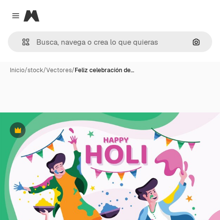
Magnific
Close menu
Buscar
Inicio
/
stock
/
Vectores
/
Feliz celebración de…
Premium