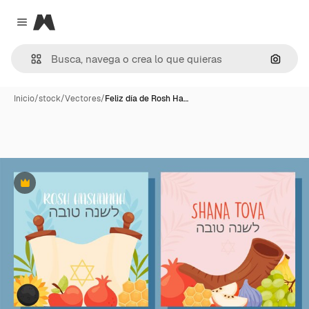
Magnific
Close menu
Buscar
Inicio
/
stock
/
Vectores
/
Feliz día de Rosh Ha…
Premium