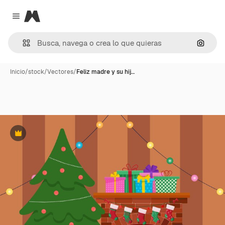
Magnific
Close menu
Buscar
Inicio
/
stock
/
Vectores
/
Feliz madre y su hij…
Premium