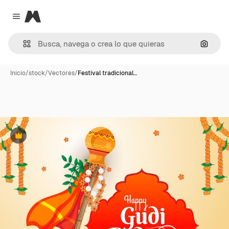
Magnific
Close menu
Buscar
Inicio
/
stock
/
Vectores
/
Festival tradicional…
Premium