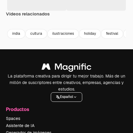
Vídeos relacionados
Premium
Premium
Premium
Premium
Generado p
india
cultura
ilustraciones
holiday
festival
in
La plataforma creativa para dirigir tu mejor trabajo. Más de un
millón de suscriptores entre creativos, empresas, agencias y
estudios.
Español
Productos
Spaces
Asistente de IA
Generador de imágenes