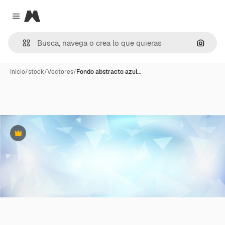
Magnific
Close menu
Buscar
Inicio
/
stock
/
Vectores
/
Fondo abstracto azul…
Premium