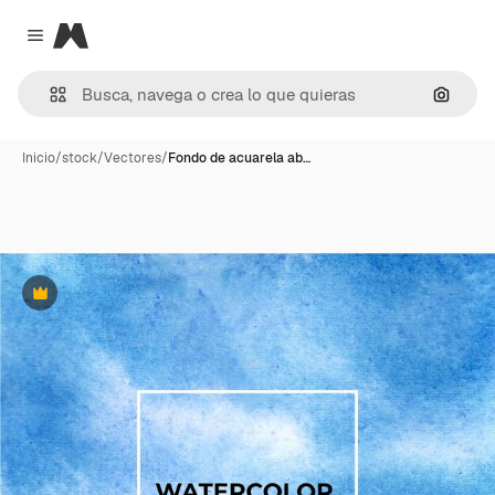
Magnific
Close menu
Buscar
Inicio
/
stock
/
Vectores
/
Fondo de acuarela ab…
Premium