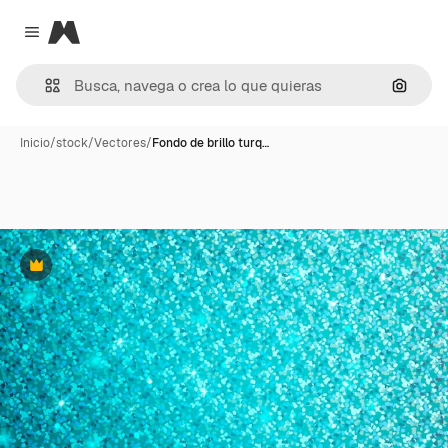
Magnific
Close menu
Buscar
Inicio
/
stock
/
Vectores
/
Fondo de brillo turq…
Premium