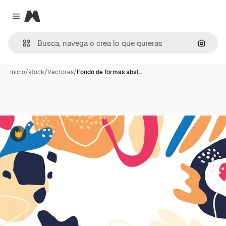
Magnific
Close menu
Buscar
Inicio
/
stock
/
Vectores
/
Fondo de formas abst…
Premium