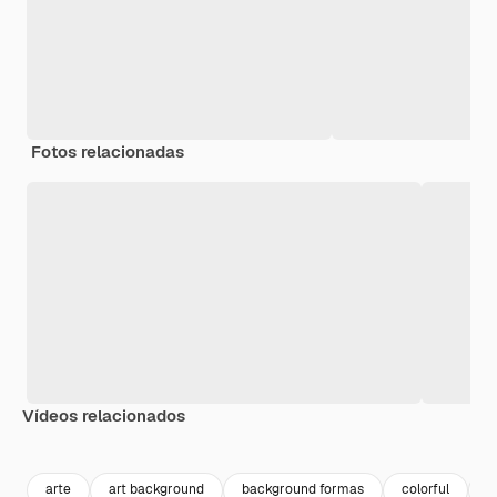
Fotos relacionadas
Vídeos relacionados
Premium
Premium
arte
art background
background formas
colorful
f