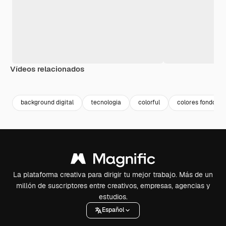
Vídeos relacionados
Premium
Premium
Premium
Premium
background digital
tecnologia
colorful
colores fondo
La plataforma creativa para dirigir tu mejor trabajo. Más de un
millón de suscriptores entre creativos, empresas, agencias y
estudios.
Español