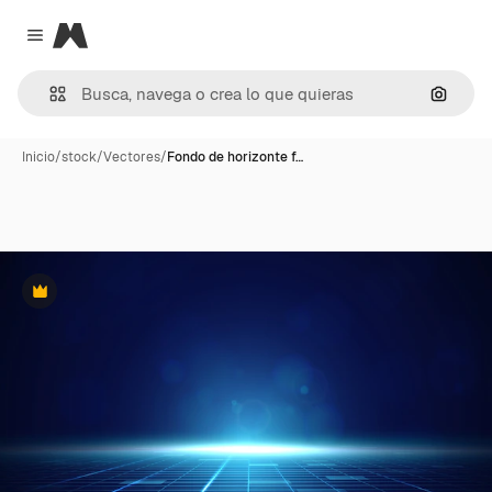
Magnific
Close menu
Buscar
Inicio
/
stock
/
Vectores
/
Fondo de horizonte f…
Premium