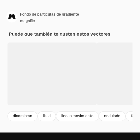
Fondo de partículas de gradiente
magnific
Puede que también te gusten estos vectores
dinamismo
fluid
lineas movimiento
ondulado
fond