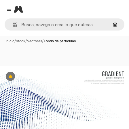
Magnific
Close menu
Buscar
Inicio
/
stock
/
Vectores
/
Fondo de partículas …
Premium