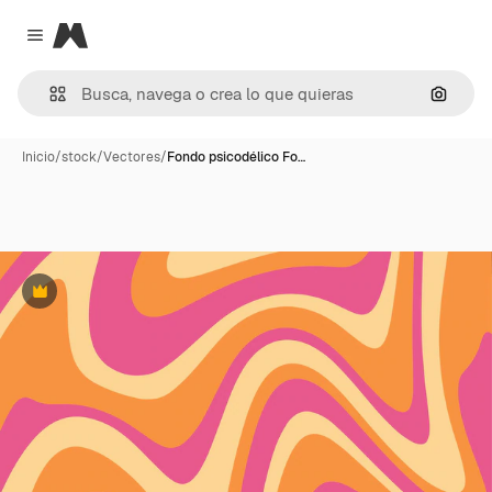
Magnific
Close menu
Buscar
Inicio
/
stock
/
Vectores
/
Fondo psicodélico Fo…
Premium