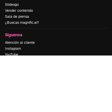
Slidesgo
Vender contenido
Sala de prensa
¿Buscas magnific.ai?
Síguenos
Atención al cliente
Instagram
YouTube
LinkedIn
TikTok
Discord
X
Reddit
Copyright © 2010-
2026
Freepik Company S.L.U.
Todos los derechos
reservados
.