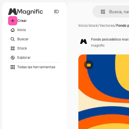
Crear
Inicio
/
stock
/
Vectores
/
Fondo p
Inicio
Buscar
Fondo psicodélico mara
magnific
Stock
Explorar
Todas las herramientas
Premium