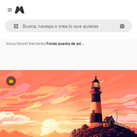
Magnific
Close menu
Buscar
Inicio
/
stock
/
Vectores
/
Fondo puesta de sol …
Premium