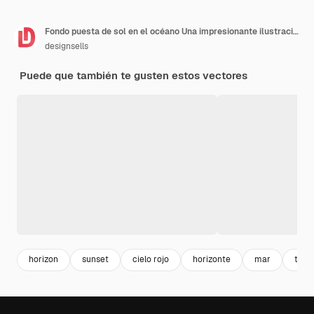
Fondo puesta de sol en el océano Una impresionante ilustración que captura los cálidos tonos de una puesta de sol cerca de un faro Ilustración vectorial
designsells
Puede que también te gusten estos vectores
horizon
sunset
cielo rojo
horizonte
mar
tard