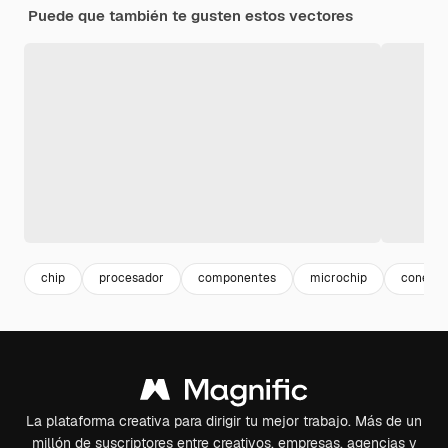
Puede que también te gusten estos vectores
chip
procesador
componentes
microchip
conexio
La plataforma creativa para dirigir tu mejor trabajo. Más de un
millón de suscriptores entre creativos, empresas, agencias y