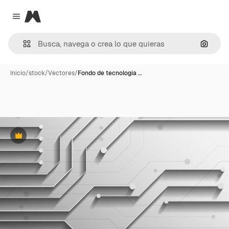
Magnific
Close menu
Buscar
Inicio
/
stock
/
Vectores
/
Fondo de tecnología …
Premium