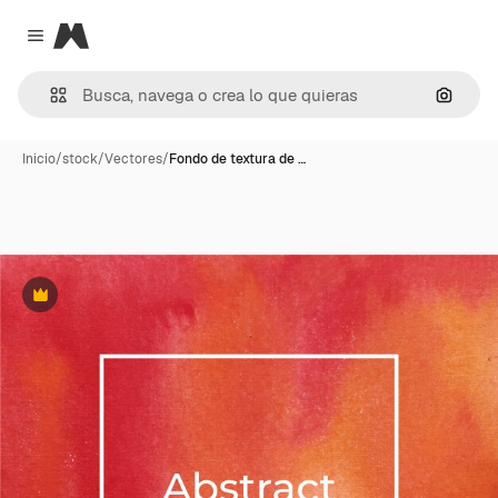
Magnific
Close menu
Buscar
Inicio
/
stock
/
Vectores
/
Fondo de textura de …
Premium