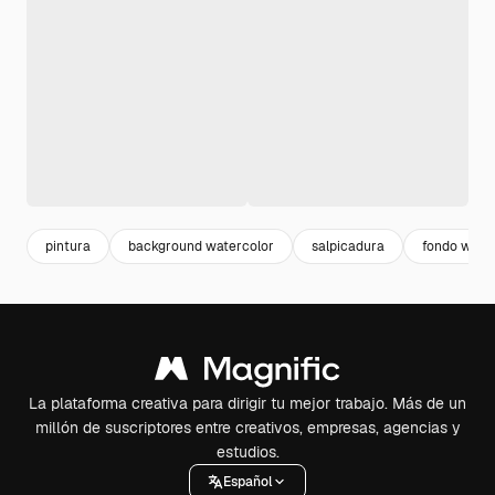
pintura
background watercolor
salpicadura
fondo wate
La plataforma creativa para dirigir tu mejor trabajo. Más de un
millón de suscriptores entre creativos, empresas, agencias y
estudios.
Español