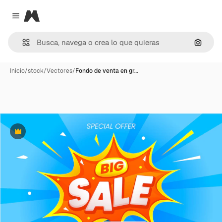
Magnific
Close menu
Buscar
Inicio
/
stock
/
Vectores
/
Fondo de venta en gr…
Premium