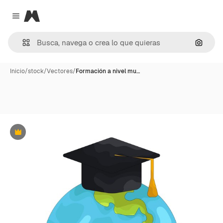
Magnific
Close menu
Buscar
Inicio
/
stock
/
Vectores
/
Formación a nivel mu…
Premium