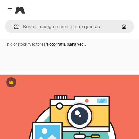
Magnific
Close menu
Buscar
Inicio
/
stock
/
Vectores
/
Fotografía plana vec…
Premium