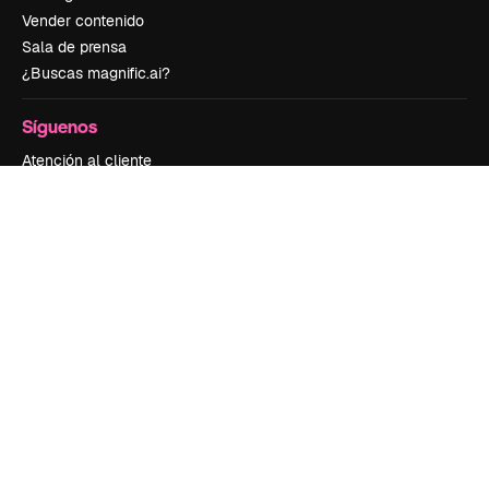
Vender contenido
Sala de prensa
¿Buscas magnific.ai?
Síguenos
Atención al cliente
Instagram
YouTube
LinkedIn
TikTok
Discord
X
Reddit
Copyright © 2010-
2026
Freepik Company S.L.U.
Todos los derechos
reservados
.