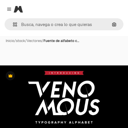
Magnific
Close menu
Buscar
Inicio
/
stock
/
Vectores
/
Fuente de alfabeto c…
Premium