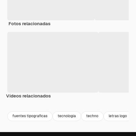
Fotos relacionadas
Vídeos relacionados
Premium
Premium
Premium
Premium
fuentes tipograficas
tecnologia
techno
letras logo