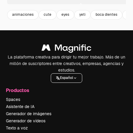
animaciones
cute
eyes
yeti
boca dientes
ali
La plataforma creativa para dirigir tu mejor trabajo. Más de un
millón de suscriptores entre creativos, empresas, agencias y
estudios.
Español
Productos
Spaces
Asistente de IA
Generador de imágenes
Generador de vídeos
Texto a voz