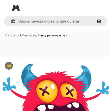
Magnific
Close menu
Buscar
Inicio
/
stock
/
Vectores
/
Funny personaje de m…
Premium