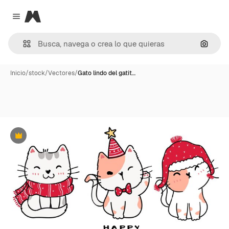
Magnific
Close menu
Buscar
Inicio
/
stock
/
Vectores
/
Gato lindo del gatit…
Premium