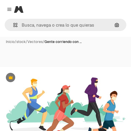
Magnific
Close menu
Buscar
Inicio
/
stock
/
Vectores
/
Gente corriendo con …
Premium