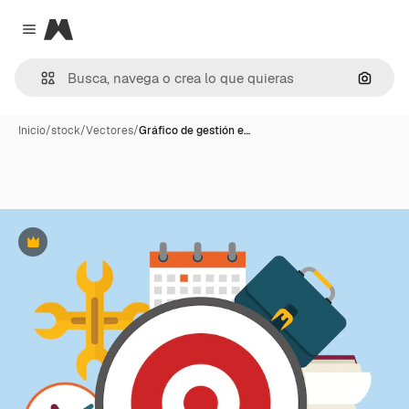
Magnific
Close menu
Buscar
Inicio
/
stock
/
Vectores
/
Gráfico de gestión e…
Premium