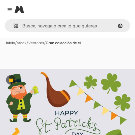
Magnific
Close menu
Buscar
Inicio
/
stock
/
Vectores
/
Gran colección de el…
Premium