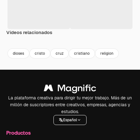
Vídeos relacionados
Premium
Premium
Generado por IA
Premium
Premium
dioses
cristo
cruz
cristiano
religion
La plataforma creativa para dirigir tu mejor trabajo. Más de un
millón de suscriptores entre creativos, empresas, agencias y
estudios.
Español
Productos