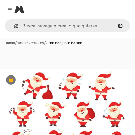
Magnific
Close menu
Buscar
Inicio
/
stock
/
Vectores
/
Gran conjunto de san…
Premium