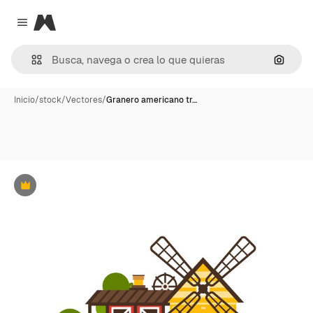
Magnific
Close menu
Buscar
Inicio
/
stock
/
Vectores
/
Granero americano tr…
Premium